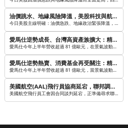
油價跳水、地緣風險降溫，美股科技與航空同步補漲
今日美股主線明確：油價急跌、地緣政治緊張降溫，帶動市場風險偏好升溫。布倫特原油跌至每桶83.77美元，主因是美國總統川普宣布推遲對伊朗的軍事行動，市場對原油供應中斷的擔憂明顯減輕。通膨壓力隨之緩和，資金快速流向科技股與成長股，四大指數同步收高。那斯達克指數上漲2.13%，標普500指數上漲1.48%，道瓊工業指數上漲1.32%，羅素2000指數上漲1.73%，費城半導體指數上漲1.05%。 科技股方面，Meta領漲大型科技股，上漲6.02%；微軟上漲4.93%，亞馬遜上漲4.58%，Alphabet上漲4.44%，特斯拉上漲3.49%。輝達上漲2.93%，AMD上漲1.78%，Marvell上漲3.31%。相對之下，蘋果下跌1.78%，成為大型科技股中的少數例外，顯示資金有輪動跡象。 油價下跌也直接利多航空與郵輪股。聯合航空與美國航空雙雙上漲超過5%，挪威郵輪上漲6.6%。波音則因美國聯邦航空管理局正式批准737 MAX-7型飛機，股價上漲8%，成為個股焦點之一。 半導體族群雖然同步收紅，但漲幅落後那斯達克整體表現。應用材料上漲2.08%，科磊小跌0.04%，Arm下跌0.26%，台積電ADR僅上漲0.46%，艾司摩爾上漲0.83%，博通上漲0.76%，美光上漲0.74%。整體來看，今天的資金更偏向軟體、雲端與平台型科技股，而非硬體半導體端。 宏觀面上，美國製造業活動數據顯示持續改善，與油價下跌同時出現，市場對「通膨降、成長在」的軟著陸敘事更有信心。接下來可持續關注卡特彼勒的工業需求指引、AMD的AI加速器銷售展望，以及每週初領失業金人數與Fed官員談話。整體而言，今日美股上漲邏輯清楚，但後續仍需留意地緣政治是否再度升溫，以及財報指引能否延續科技股的強勢表現。
愛馬仕逆勢成長、台灣高資產族擴大：精品消費基金怎麼看
愛馬仕今年上半年營收超過 81 億歐元，在景氣波動與消費降溫的背景下，頂級精品業績仍逆勢成長，反映出精品品牌的定價權與稀缺性。文中指出，美洲與日本市場是愛馬仕表現的重要支撐，而新興市場中產階級擴張，也為非必需消費帶來長線動能。 另一個焦點來自台灣高資產市場。調研報告預估，到了 2026 年，台灣億元以上資產族群將達 12.4 萬人，總資產規模約 46.1 兆元，顯示高端財富管理需求持續升溫。統一投信等機構也開始強調本土與境外策略並行，朝高端、精品化的資產管理方向發展。 若想參與全球消費題材，市場上已有多檔基金可供選擇。百達-精選品牌-R 美元 (062031) 聚焦品牌與定價權，景順環球消費趨勢基金 A股美元 (LU0052864419) 重押非必需消費，富達永續發展消費品牌基金/歐元則強調挑選具品牌力的公司；台灣投資人也可透過玉山全球消費商機基金或復華全球消費基金-新臺幣接觸相關題材。 不過，這類基金本質上仍屬股票型投資，價格會隨市場波動，短期績效不必然代表未來表現。對看好精品品牌長線護城河、以及新興市場消費升級趨勢的投資人而言，重點在於理解題材背後的邏輯，而不是只看一時漲跌。
愛馬仕逆勢熱賣、消費基金再受關注：精品定價權為何撐住業績？
愛馬仕今年上半年營收超過 81 億歐元，當景氣波動、消費可能降溫時，頂級精品業績卻逆勢上行，反映市場對品牌定價權與稀缺性的持續買單。 文中指出，愛馬仕強勁表現的支撐來自美洲與日本市場。精品不只是商品，更承載地位象徵與稀缺性，因此即使價格上調，核心客群仍有能力且願意消費。這也是精品品牌展現韌性的關鍵。 另一個長線動能來自新興市場中產階級擴張。當更多人可支配所得增加，非必需消費往往成為犒賞自己的選項，進一步支撐全球消費品牌的長期成長。 台灣高資產族群也在增加。調研預估 2026 年台灣億元以上資產富豪將達 12.4 萬人，總資產規模約 46.1 兆元；身價超過 30 億元的頂級富豪也快速成長。這代表高端財富管理與資產管理需求同步升溫，投信業者也開始調整策略，發展本土私募搭配境外策略的雙軌服務。 若想透過基金參與這類消費題材，市場上有幾檔標的可觀察。百達-精選品牌-R 美元（062031）以全球品牌企業為主，基金規模約 13 億美元，近一年報酬率約 -1%，今年以來約 -6.47%，採不配息設計，適合偏向長期累積的資金配置思維。 此外，景順環球消費趨勢基金 A股美元（LU0052864419）聚焦非必需消費，富達永續發展消費品牌基金／歐元則強調品牌力與定價權。若偏好台幣計價，玉山全球消費商機基金與復華全球消費基金-新臺幣，也提供接觸全球消費題材的管道。 不過，這類基金投資範圍是全球股票市場，淨值會隨行情波動，並不等同定存。重點仍在於理解其背後的成長邏輯：精品品牌的定價權、中產階級擴張，以及高端消費需求的長期趨勢。
美國航空(AAL)飛行員協商延宕，聯邦調解成為焦點
美國航空飛行員工會因合同談判延宕，正準備尋求聯邦調解介入。代表約 15,000 名美國航空(AAL)飛行員的聯合飛行員協會表示，董事會已一致批准動議，要求工會準備向國家調解委員會申請干預，但截至美國時間週一下午尚未正式提出申請。 美國各地主要飛行員團體，包括西南航空(LUV)、美聯航(UAL)與達美航空(DAL)的飛行員，也在高通膨環境下爭取加薪，並希望在疫情後獲得更好的航班安排。由於航班時間先前被削減、之後又大幅增加，相關協商持續受到關注。 美國航空公司尚未立即回應；該公司預計在周四開盤前公布季度業績與需求前景。