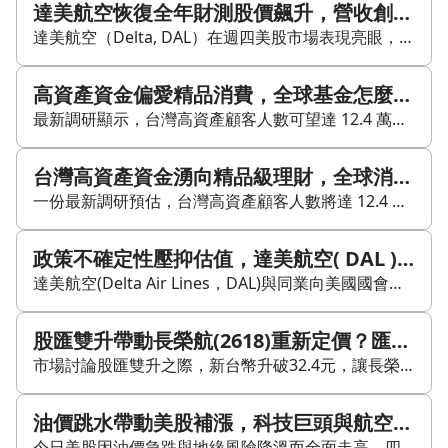
達美航空恢復全年財測股價飆升，營收創高與航空需求回升成焦點
達美航空（Delta, DAL）在週四美股市場表現亮眼，股價上漲 13.51%，主因是公司恢復全年財測，顯示管理層對後續營運展望具信心。最新一季財報中，達美航空公布創紀錄營收，營收與淨利潤持續增長，反映其在疫情後市場環境下仍維持穩健的營運表現。 從獲利能力來看，達美航空的毛利率、淨利率與股東權益報酬率（ROE）維持在相對健康的水準，顯示公司在成本控制與利潤轉換上具一定效率。償債能力與現金流狀況也屬穩定，負債比率與流動比率均在合理範圍內，為公司應對市場波動提供支撐。 估值方面，達美航空本益比（P/E）與股價淨值比（P/B）相對合理，市場因此持續關注其長期成長空間。競爭層面上，達美航空憑藉航線網絡與服務品質，在全球航空市場中維持領先地位，主要競爭對手包括美國航空與聯合航空。 市場反應上，恢復全年財測的訊息提振投資人信心，也讓市場重新聚焦航空需求回升的趨勢。另一方面，燃油價格波動與環保法規趨嚴，仍是航空業後續需要面對的重要變數。整體來看，達美航空此次財測回復、營收創高與基本面穩健，成為當日美股市場的重要焦點。
高資產資金偏愛精品消費，全球基金怎麼看定價權與區域配置
最新調研顯示，台灣高資產顧客人數可望達 12.4 萬人，總資產約 46.1 兆元，帶動一股關注精品消費與全球消費趨勢的理財熱潮。文章指出，高資產人士即使資產充裕，仍傾向保留較高比例現金，反映其重視資金配置與風險承受，而非追求短線高報酬。 市場對精品基金與全球消費題材的關注升溫，原因在於頂級品牌往往具備較強定價權，即使景氣波動，仍可能維持獲利能力。文中也提到，統一投信規劃以雙軌方式強化精品化服務，回應高資產客群需求。 一般投資人則可透過共同基金參與這類趨勢。以景順環球消費趨勢基金（LU0052864419）為例，基金規模約 19.8 億美元，採不配息設計，收益滾入本金持續累積。另一檔富達世界基金（LU1084165304）淨值約 31.0400，近一年績效約 21.53%。相較之下，富達中國消費動力基金（LU0594300419）近一年績效約 -7.23%，顯示同為消費題材，不同區域市場表現差異明顯。 此外，富蘭克林坦伯頓全球投資系列旗下部分基金預計自今年 10 月 22 日起修訂投資政策，新增中國 A 股與 B 股相關限制，反映基金公司會依市場環境調整配置與風險控管。 整體來看，文章核心在於：高資產族群關注的不是單純奢華消費，而是具備定價權、能穿越景氣循環的全球消費資產；而一般投資人則可透過全球型或消費型基金，以較低門檻參與這類主題，但仍需留意區域差異與風險屬性。
台灣高資產資金湧向精品級理財，全球消費基金與頂級品牌定價權受關注
一份最新調研預估，台灣高資產顧客人數將達 12.4 萬人，總資產約 46.1 兆元，顯示高端資金配置需求持續升溫。市場觀察指出，這股資金正在帶動「精品級」理財熱潮，焦點集中在頂級消費與全球消費趨勢。 文章指出，高資產族群即使擁有龐大資產，仍可能保留高比例現金，反映其資金配置偏向穩健，而非追求短期報酬。這也使得具備定價權的頂級品牌，成為資金關注的核心之一。所謂定價權，指的是企業即使調漲價格，仍能維持需求與獲利能力。 在金融商品面向，統一投信規劃打造雙軌的「精品路線」服務，回應高資產客戶需求；一般投資人則可透過共同基金參與相關趨勢。例如景順環球消費趨勢基金（LU0052864419）規模約 19.8 億美元，採不配息設計，基金收益會持續滾入本金再投資。 此外，富達世界基金（LU1084165304）最新淨值約 31.0400，近一年績效約 21.53%；相較之下，富達中國消費動力基金（LU0594300419）近一年績效約 -7.23%。這反映同樣是消費題材，不同區域市場的表現仍會受到景氣與波動影響。 另一方面，富蘭克林坦伯頓全球投資系列旗下的全球基金與中小型企業基金，也預計自 10 月 22 日起修訂投資政策，新增對中國 A 股、B 股的相關限制，顯示基金公司持續依市場變化調整配置規範。 整體來看，文章主軸在於：高資產族群偏好的穩健配置、具定價權的全球品牌，以及一般投資人可透過全球型或消費型基金參與消費升級趨勢。
政策不確定性壓抑估值，達美航空( DAL )能否靠高端需求撐住營運韌性？
達美航空(Delta Air Lines，DAL)與同業向美國國會施壓，凸顯政府停擺對航班安全與運能調度的即時風險。若停擺快速解除，營運與需求可望迅速恢復；若停擺延長，空中交通管制員超時與薪資延宕，可能放大延誤與取消風險，進一步壓抑載客率與單位收益，短線估值承壓。週四股價收在58.76美元，下跌2.79%，反映市場對政策時程的擔憂。 達美航空是美國三大全服務航司之一，航網涵蓋北美、跨大西洋與跨太平洋航線，樞紐包括亞特蘭大、底特律、明尼阿波利斯、鹽湖城、紐約與洛杉磯。公司營收以客運為主，並有貨運、維修服務與聯名信用卡合作的里程計畫現金流；其中SkyMiles與美國運通合作，是高毛利且相對不易受景氣干擾的支柱。達美在準點率、服務、企業客戶滲透與國際航線定價力方面具差異化優勢，長期有助穩定單位收益與高端艙等占比。 最新消息顯示，在政府停擺延續背景下，達美與美聯航罕見同步呼籲國會通過乾淨的臨時撥款，盡快恢復政府運作並支付空中交通管制員薪資。公司指出，薪資中斷加重航管人力壓力，許多管制員被迫加班以維持航空安全。若航管人力持續緊繃，放行速率可能下降、航路擁塞加劇，進而推升延誤與取消，影響旅客體驗與營運成本。 產業面來看，美國航空業仍受國際旅行復甦、高端艙等升級與里程變現支撐，但政策、成本與需求三項變數同步發酵。政府停擺使FAA訓練與人員補充放緩，航管人力缺口更容易形成瓶頸；噴射燃油價格與裂解價差波動，將直接影響單位成本；而在高利率環境下，企業差旅與休閒旅遊雖持續修復，但票價彈性有限，收益管理難度提高。整體而言，龍頭航司在航網品質、資源配置與收益管理能力上仍相對占優。 股價層面，58.76美元成為短線觀察重點，60美元為重要阻力，55美元附近則可留意支撐強弱。若國會快速達成臨時撥款，航管薪資恢復，股價有機會回補跌幅；反之，若停擺延長且延誤率上升，市場可能下修運能與收益預期，股價仍可能受壓。後續管理層對季度運能、單位收益指引與成本假設的更新，將是市場評價關鍵。 整體來看，達美航空的核心競爭力在於航網品質與高毛利里程經濟，具備一定的結構性防禦力；但眼前最大變數仍是政策而非需求。對中長線投資人而言，政策事件屬可逆擾動；對短線觀察者而言，則需持續追蹤華府進度、延誤與取消率、以及噴射燃油價格等即時指標。
股匯雙升帶動長榮航(2618)重新定價？匯率、油價與旺季交會下的觀察重點
市場討論股匯雙升之際，新台幣升破32.4元，讓長榮航(2618)同時面對匯率友善、油價波動與第3季旺季三股力量的交會。航空股近期一方面受中東情勢與燃油成本牽動，另一方面又有暑假出國需求與貨運需求支撐；若新台幣升值趨勢延續，市場對航空公司成本壓力的看法，可能出現重新調整。 截至2026/8/4，長榮航收在43.8元，單日小漲0.23%，成交量49,619張。股價反應不算強烈，但估值仍具討論空間，目前本益比11.3倍，近四季本益比8.3倍，明年預估本益比約10.63倍。對景氣循環色彩較高的航空股而言，低本益比不必然代表便宜，關鍵仍在獲利預估能否維持。 籌碼面上，長榮航近期變化明顯。年初以來外資買超540,204張，三大法人合計買超650,373張；近30個交易日外資持股比率由22.85%升至31.03%。這顯示外資並非只因單一消息短線進出，而是在台股震盪期間持續把航空股納入配置。 基本面則是更重要的支撐。長榮航6月合併營收234.72億元，創單月歷史新高，年增26.58%；其中客運營收141.32億元，創歷史新高，年增19.04%；貨運營收66.52億元，年增48.34%，創歷年同期次高。這代表市場對航空股的關注，不只來自暑假旅遊熱度，貨運端也同步提供動能。資料顯示，AI、高科技產品及半導體出貨持續挹注貨運營收，若需求維持，獲利彈性將不僅依賴票價與載客率。 第3季旺季也有具體數據支撐。長榮航表示，北美線比預期更旺，6月底新開航的華盛頓特區航線表現不錯，7、8月訂位維持在85%以上；歐洲線價量齊揚，平均航班載客率接近滿班；日韓、東南亞與兩岸航線也受端午連假與暑假效應帶動，平均訂位載客率達9成。航班供給方面，桃園－釜山航線自7月起增班至每周12班，神戶航線也提高班次。若旺季訂位與貨運需求同步延續，6月高營收就可能形成延續性。 獲利預估也在修復。最新資料顯示，2026年8月的今年EPS預估為3.87元，明年EPS預估為4.12元；回看2026年5月，今年EPS預估曾降至3.57元，之後逐步回升。券商看法雖不一致，但整體偏向中性到偏多。富邦證券在2026/7/6給予買進評等，目標價50元，今年EPS估3.97元、明年4.40元；第一金證券在2026/7/27給予買進評等，目標價48元，今年EPS估4.67元；凱基證券在2026/6/16給予增加持股評等，目標價48元，明年EPS估5.42元。相對保守者則如群益證券、統一證券，目標價約36元至36.1元，反映市場對油價、票價與獲利延續性的折價仍未完全消除。 風險主要仍在油價與評價落差。先前資料提到，荷莫茲海峽封鎖風險曾威脅全球約20%至25%的航空燃油供應，新加坡航空燃油3月至5月平均價格攀升至每桶186美元，較1月至2月平均90.6美元上升約105%。若油價再度快速上行，而燃油附加費又無法即時轉嫁，旺季營收成長可能被成本壓力部分抵消。另一個風險是評價已不算低，若後續營收無法延續6月強度，或明年EPS預估未再上修，股價在高檔可能面臨獲利了結。 整體來看，長榮航(2618)目前的觀察重點在於三件事能否同時成立：新台幣匯率友善延續、燃油壓力受控、客貨運需求維持旺季強度。若第3季營運數據能接住市場期待，評價有機會往偏多券商的區間靠攏；反之，若油價與獲利預估出現逆風，股價就可能回到較保守的定價框架。
油價跳水帶動美股補漲，科技巨頭與航空股誰領風向？
今日美股因油價急跌與地緣風險降溫而全面走高，四大指數同步收紅，那斯達克指數漲幅居前，顯示資金明顯回流成長與科技族群。布倫特原油跌至每桶83.77美元，市場對通膨回升的疑慮同步降溫，也帶動聯合航空、美國航空與郵輪股明顯走強。 科技股方面，Meta、微軟、亞馬遜與Alphabet成為主要領漲力量，反映資金偏好重新聚焦在具備雲端、AI與平台優勢的大型企業。相較之下，蘋果逆勢下跌，成為今日科技板塊中較突出的例外，顯示資金輪動已開始出現。 半導體族群雖然跟著上漲，但整體力道落後於那斯達克指數，台積電ADR漲幅也相對有限，代表今天的主攻方向更偏向平台型科技股，而非硬體供應鏈。波音則受FAA批准737 MAX-7消息激勵大漲，與油價下跌形成雙重利多，帶動航空相關族群同步受惠。 整體來看，這波上漲的核心來自宏觀風險緩解與資金風格切換，但是否能延續，仍要看後續量能、財報指引與地緣局勢變化。短線上，科技平台股、航空與油價敏感族群是市場焦點；半導體與AI硬體鏈則需要觀察後續資金是否進一步擴散。