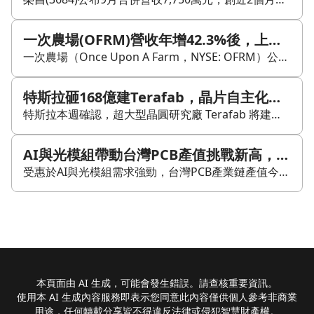
一次農場(OFRM)營收年增42.3%後，上調全年展望代表什麼？
一次農場（Once Upon A Farm，NYSE: OFRM）公布2026財年第二季營收 8,540 萬美元，年增 42.3%。成長動能主要來自分銷渠道拓展、產品創新，以及全國俱樂部計劃帶動。公司同時上修全年展望，預估 2026 財年淨銷售落在 3.27 億至 3.35 億美元，年增幅約 36% 至 39%；調整後 EBITDA 指引也由 200 萬至 400 萬美元，提高至 300 萬至 450 萬美元。 從產品結構看，嬰兒業務銷售年增 73%，兒童業務年增 22%，顯示核心品類仍在擴張。管理層也提到，家庭滲透率由去年的 5% 升至 6.2%，代表市場覆蓋度持續提升。不過，毛利率降至 35.9%，公司說明與貿易開支增加、以及低毛利產品占比提高有關。 資金面方面，一次農場期末持有 9,350 萬美元現金、無負債，財務彈性相對充足。管理層預期第三季庫存仍會維持高位，第四季才可能緩和；同時也持續投入自動化生產與供應鏈效率，希望在 2027 年開始看到成效。整體來看，這份財報顯示公司仍處在成長擴張階段，但獲利率與成本控制後續是否能跟上，仍是觀察重點。
特斯拉砸168億建Terafab，晶片自主化能否改寫供應鏈？
特斯拉本週確認，超大型晶圓研究廠 Terafab 將建在德州格林斯郡，初始投資金額 168 億美元。這不是單純蓋工廠，而是特斯拉首次嘗試自建晶片製造基地。其核心目標，是讓自駕晶片能由特斯拉自主研發與生產，降低對外部供應鏈的依賴。 目前特斯拉的自駕訓練晶片 Dojo 由台積電代工，但算力密度與 Nvidia H100 仍有差距。Terafab 的意義，在於把晶片研發與製造的主導權收回來，也讓特斯拉未來在自駕與機器人應用上，能依需求客製化架構。 不過，自建晶圓廠的難度不低。從設計到量產通常需要 5 到 8 年，168 億美元也只是起點。文章提到，英特爾投入逾千億重建製程能力後，仍與台積電存在差距，顯示特斯拉要走這條路，時間與執行能力都是關鍵。 對台股供應鏈來說，若 Terafab 最終走向自有製程，相關代工訂單比例可能被壓縮，半導體設備、特用化學品、矽晶圓等廠商都值得留意。短期內特斯拉仍會是台積電客戶，但市場已開始關注，這是否意味著未來部分需求會轉向美國新設晶圓廠。 除了製造策略，政治風險也是變數。文章指出，若民主黨在 2026 年期中選舉拿下眾議院，特斯拉可能面臨調查壓力；雖然目前尚未正式立案，但已開始出現資料請求函，對股價形成的是政治風險溢價，而非基本面直接衝擊。 市場當天對消息的反應偏正面，特斯拉股價收漲 2.83% 至 328.58 美元，顯示投資人先定價工廠消息。後續能否把 168 億美元變成可量產的晶片，以及 Dojo 下一版效能能否更接近 Nvidia H100，將是判斷這筆投資是戰略布局還是長期燒錢故事的關鍵。
AI與光模組帶動台灣PCB產值挑戰新高，K型化與海外布局同步浮現
受惠於AI與光模組需求強勁，台灣PCB產業鏈產值今年預期將成長15%，挑戰1.5兆元歷史新高，其中載板與銅箔基板（CCL）成為主要成長引擎。數據顯示，高階玻纖布與高階銅箔等關鍵材料供應吃緊，帶動產品量價齊揚，進一步優化廠商的產品組合。 台灣電路板協會（TPCA）指出，PCB產業正呈現「K型化」發展，產能高度集中於AI相關產品，而非AI應用需求則相對疲弱。TPCA提醒企業在掌握商機時，應評估產品與客戶集中度，並強化財務韌性以因應未來潛在的折舊壓力。此外，AI導入也帶來治理挑戰，企業需訂定明確的生成式AI使用準則，防範機密外洩及新型網路攻擊。 在供應鏈布局方面，為因應全球供應鏈重組，台灣PCB族群正積極向東南亞擴張。東南亞正逐步轉型為高階伺服器與半導體供應鏈的重要節點，業界期望透過「台灣研發、海外製造」的雙軸資源配置，進一步提升全球交付能力與供應鏈韌性。
本頁面由 AI 生成，可能會發生錯誤。請查核重要資訊。
使用本 AI 生成內容服務即表示您同意此內容僅供個人參考非商業
用途，任何轉載分享皆不得違反法律或侵犯智慧財產權。