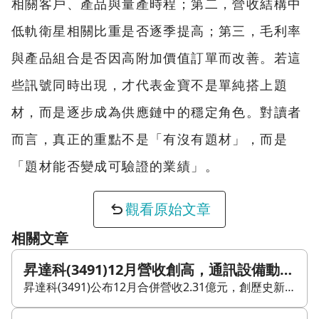
相關客戶、產品與量產時程；第二，營收結構中
低軌衛星相關比重是否逐季提高；第三，毛利率
與產品組合是否因高附加價值訂單而改善。若這
些訊號同時出現，才代表金寶不是單純搭上題
材，而是逐步成為供應鏈中的穩定角色。對讀者
而言，真正的重點不是「有沒有題材」，而是
「題材能否變成可驗證的業績」。
觀看原始文章
相關文章
昇達科(3491)12月營收創高，通訊設備動能延續到全年？
昇達科(3491)公布12月合併營收2.31億元，創歷史新高，月增19.64%、年增56.21%，呈現明顯成長。累計2024年1月至12月營收約23.35億元，年增47.3%，全年表現同樣強勁。 法人機構平均預估年度稅後純益5.59億元，較上月預估調降0.71%，預估EPS落在8.29至9.25元之間。整體來看，市場對昇達科(3491)後續獲利表現仍持續關注，重點在營收高成長能否進一步反映到獲利端。