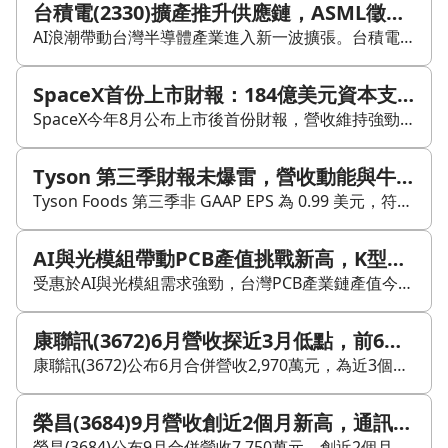
台積電(2330)擴產推升供應鏈，ASML徵才千人與台灣半導體人才缺口同步浮現
AI浪潮帶動台灣半導體產業進入新一波擴張。台積電(2330)2奈米廠邁入量產，並調高2026年資本支出至最高640億美元，推升設備供應鏈需求。微影設備龍頭ASML為支援客戶晶圓廠裝機與產能維運，打破原定招募計畫，今年在台徵才規模將擴大至1000人以上。 但產能急速擴張也讓人才供給面臨壓力。國研院半導體中心指出，本土人力池已接近極限，台積電(2330)、聯發科(2454)等大廠也開始放寬徵才標準。為強化先進研發留在台灣，產學界正透過碩博士高階人才培育與「歐洲青年半導體訓練計畫」等國際合作，建立學位、實習到就業的一條龍培育模式，以延攬海外人才。 除晶圓製造與設備端外，這波熱潮也擴散至其他科技板塊。受惠於記憶體價格上漲，顯示卡迎來漲價潮，帶動板卡廠平均出貨單價提升；半導體設備廠印能科技(7734)也積極卡位，預估今年營收倍增且產能持續擴充。整體來看，台灣半導體與科技供應鏈正透過產能建置與全球人才布局，回應AI與高效能運算帶來的變化。
SpaceX首份上市財報：184億美元資本支出壓過營收成長，AI投資回收速度受檢驗
SpaceX今年8月公布上市後首份財報，營收維持強勁成長，但截至今年8月9日的一週股價仍重挫14%，反映市場開始重新評估大規模 AI 投資的回收速度。 第二季資本支出由第一季101億美元升至184億美元，季增82%；相較去年同期28億美元，規模擴大超過6倍。其中158億美元流向 AI 業務，金額甚至超過台積電（2330）2024年全年資本支出的一半。 這代表 SpaceX 已將 AI 基礎建設列為主要擴張方向。大規模資本支出有助於提前建立算力與供給能力，但同時也提高折舊、現金消耗與執行風險。雖然營收成長提供部分支撐，但 158 億美元 AI 投資何時能轉化為可量化收入，目前仍沒有清楚時間表。 SpaceX 擴張 AI 基礎建設後，需求可能沿著伺服器、網路設備、散熱系統與能源供應鏈向外傳導。台積電（2330）、廣達（2382）、緯創（3231）與英業達（2356）等公司，可能透過晶片製造或伺服器代工取得相關訂單。 現階段可追蹤下季法說會提供的訂單能見度。若美國雲端與 AI 客戶的需求期間持續向後延長，供應鏈受益程度會更容易確認；若訂單集中在短期建置，營收延續性就需要保留。 Palantir（PLTR）同週財報大幅超越市場預期，並上調全年展望，截至今年8月9日的一週股價上漲約37%。SpaceX 與 Palantir 都受惠於 AI 需求，但兩家公司所處的投資週期差異很大。 Palantir 已能用營收、獲利與展望上調說明 AI 需求的商業價值；SpaceX 則仍處於密集建設期，龐大資金先投入設備，後續收入與獲利路徑仍待財報逐季確認。 這組市場反應顯示，資金對 AI 支出的容忍度正在下降。獲利能見度影響市場評價，AI 方向可以獲得認同，但資本支出規模、收入轉換速度與損益時間表，仍會決定股價反應。 後續可追蹤兩項指標：第一是 AI 業務營收季增率，若連續兩季超過50%，代表 158 億美元投入開始形成規模效應；若降至30%以下，支出速度可能明顯快於變現速度。第二是第三季資本支出能否降至150億美元以下，若持續高於此水準，市場會要求更清楚的營收貢獻與獲利路徑；若開始回落，代表最密集的建設階段可能已經過去。 單一季度仍可能受設備交付時程影響，因此營收與支出需要搭配判讀。營收加速且支出收斂，會提高投資回收路徑的可信度；支出持續攀升、AI 營收增速同步放慢，則會放大折舊與現金流風險。 整體來看，AI 基礎建設正在進入回收期檢驗。看好 SpaceX 的一方，著眼於提前建立算力規模所形成的供給優勢；採取等待態度的一方，則更關注 AI 業務何時能轉化為可量化營收，以及後續獲利能否覆蓋高額資本投入。
Tyson 第三季財報未爆雷，營收動能與牛肉業務壓力仍待觀察
Tyson Foods 第三季非 GAAP EPS 為 0.99 美元，符合市場預期，但營收 138.7 億美元，年減 0.1%，且略低於市場預估，財報公布後股價回跌約 3%。 從內容來看，市場更在意的不是單季獲利是否達標，而是營收動能能否延續。對 Tyson 這類偏原物料與加工鏈的公司而言，當銷售沒有明顯成長、產品組合又受到牛肉事業壓力影響時，後續毛利與營運槓桿就較難放大。 目前外界關注的焦點，已不只是公司是否出現單季失誤，而是核心事業能否重新回到成長節奏。報導也指出，牛肉部門仍面臨挑戰，短期內基本面壓力可能持續存在。 另一方面，美國近期批准從墨西哥進口牛隻的政策變化，也被視為值得追蹤的供應鏈因素。這類調整未必立刻反映在當季財報，但若後續有助於原料取得、供應穩定度或成本結構改善，對 Tyson 這種肉品加工大廠的影響，可能比單季營收小幅 miss 更深遠。 整體來看，這份財報沒有出現明顯爆雷，但也還看不到壓力完全解除的跡象。接下來值得持續觀察的，是牛肉業務何時止穩，以及供應鏈改善能否轉化為後續毛利支撐。
AI與光模組帶動PCB產值挑戰新高，K型化與海外布局成焦點
受惠於AI與光模組需求強勁，台灣PCB產業鏈產值今年預期將成長15%，挑戰1.5兆元歷史新高。其中，載板與銅箔基板（CCL）成為主要成長引擎，高階玻纖布與高階銅箔等關鍵材料供應吃緊，也帶動產品量價齊揚，進一步優化廠商的產品組合。 台灣電路板協會（TPCA）指出，PCB產業正呈現「K型化」發展，產能高度集中於AI相關產品，而非AI應用需求則相對疲弱。協會提醒企業，在掌握商機之餘，也應評估產品與客戶集中度，並強化財務韌性，以因應未來可能的折舊壓力。同時，AI導入也帶來治理挑戰，企業需訂定明確的生成式AI使用準則，防範機密外洩及新型網路攻擊。 在供應鏈布局方面，為因應全球供應鏈重組，台灣PCB族群正積極向東南亞擴張。東南亞正逐步轉型為高階伺服器與半導體供應鏈的重要節點，業界期望透過「台灣研發、海外製造」的雙軸資源配置，進一步提升全球交付能力與供應鏈韌性。
康聯訊(3672)6月營收探近3月低點，前6月年減近5成反映什麼？
康聯訊(3672)公布6月合併營收2,970萬元，為近3個月以來新低，月減7%，年減48.57%，呈現同步衰退。 累計2023年前6個月營收約1.98億元，較去年同期年減48.52%。就原文資訊來看，康聯訊(3672)目前的營收表現偏弱，且上半年累計數據也延續年減趨勢。
榮昌(3684)9月營收創近2個月新高，通訊設備動能有何變化？
榮昌(3684)公布9月合併營收7,750萬元，創近2個月以來新高，月增15.14%，年增28.12%，呈現雙雙成長。累計2024年1月至9月營收約6.68億元，年增4.62%。整體來看，9月營收回升與累計營收維持成長，顯示公司在電子中游通訊設備領域的營運表現有所改善。