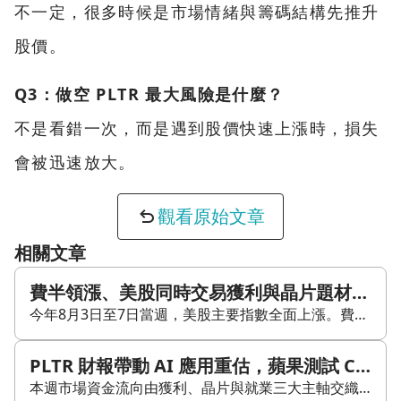
不一定，很多時候是市場情緒與籌碼結構先推升
股價。
Q3：做空 PLTR 最大風險是什麼？
不是看錯一次，而是遇到股價快速上漲時，損失
會被迅速放大。
觀看原始文章
相關文章
費半領漲、美股同時交易獲利與晶片題材，科技反彈能否延續？
今年8月3日至7日當週，美股主要指數全面上漲。費城半導體指數單週上漲9.2%，那斯達克上漲5.19%，顯示資金重新提高科技與半導體部位；台股同期反彈2.57%。 跨資產表現則呈現不同方向。黃金上漲7.37%，主要受到就業降溫與通膨壓力緩解預期推動；原油因地緣政治緊張程度下降，單週下跌7.44%。市場同時反映三項變化：AI應用開始貢獻獲利、記憶體供應吃緊，以及美國升息風險降溫。 Palantir(PLTR)今年8月3日公布第二季營收19.35億美元，年增93%，高於市場預期逾7%。調整後每股盈餘為0.41美元，也高於市場估計的0.35美元，連續第九季超越共識。GAAP淨利達10.7億美元，較去年同期3.29億美元增加逾兩倍，財報公布後股價上漲近30%。 最具代表性的數字來自美國商用業務。該部門營收年增149%、季增28%，顯示企業客戶已將AI專案由測試推進至更大規模部署。企業願意擴大預算，代表產品開始進入實際工作流程，營收成長也逐步取得續約與擴充支撐。 Palantir的Rule of 40指標達155分。這項指標將營收增速與獲利率合併觀察，通常用來衡量軟體公司的成長品質。155分代表成長與獲利同步走高，也說明公司現有商業模式能將AI需求轉換成財務成果。管理層同步上修全年指引，為下半年營收延續提供支持。 這份財報替AI應用商業化提供了具體案例。企業客戶已願意為可量化成果的AI工具付費，訂閱制與高毛利模式則讓收入擴張更容易轉化為獲利。接下來的觀察範圍，可延伸至其他AI軟體公司：合約規模、續約率、客戶擴充與營業利益率能否同步改善。 單季股價大漲反映預期快速上修，後續仍需更多公司財報確認。同類企業若只有使用量成長，合約與現金流未跟上，表現可能仍集中在少數具備產品黏著度的公司。 中國長鑫存儲(CXMT)於今年7月27日在上海科創板掛牌，募資約86億美元，首日股價上漲逾466%。今年7月29日，美國跨黨派參議員公開要求蘋果拒絕採用CXMT晶片。到了今年8月9日，市場傳出蘋果已測試CXMT記憶體，應用範圍涵蓋iPhone與MacBook，初期鎖定中國市場銷售的機種。 蘋果測試替代供應商，反映AI伺服器對高頻寬記憶體與傳統DRAM產能的排擠效應。記憶體供應商優先配置高附加價值產品，消費電子使用的零組件可能面臨價格上漲與供應調整。蘋果的測試行動凸顯缺貨壓力，也顯示大型終端品牌正在增加供應選項。 政治限制會直接影響測試能否轉為正式採購。CXMT已被美國國防部列入具有軍工關聯疑慮的企業清單。2022年，蘋果也曾評估採用長江存儲的NAND快閃記憶體，後續在美方壓力下放棄，長江存儲隨後遭列入實體清單。 這段歷史讓華府態度成為本次採購案的重要條件。即使產品通過蘋果驗證，監管與政治壓力仍可能阻止合作。交易能否完成具有高度不確定性，供需訊號則相對清楚：AI正在提高記憶體產能的機會成本。 對美光(MU)、SK海力士等既有供應商而言，記憶體價格走升有助於改善定價能力。後續仍需追蹤漲價能維持多久，以及新增產能是否快速釋出。若供應商擴產速度高於AI需求成長，價格循環可能提早降溫；若高頻寬記憶體持續排擠傳統產能，漲價範圍可能延伸至更多終端產品。 美國最新非農就業僅增加2.3萬人，明顯低於市場預期。5月與6月新增就業人數合計下修10.3萬人，顯示勞動市場疲弱已延續數月。失業率降至4.1%，但勞動參與力道同步下降，失業率改善缺乏就業機會增加的配合。 新任聯準會主席沃爾許上任後，政策環境仍受到通膨高於2%目標限制。今年7月利率會議以9比3決定維持利率，其中三位官員支持升息。就業數據轉弱，讓傾向升息的官員多了一項暫緩理由。 市場對今年9月升息的預期機率，從57%降至44%；維持利率的預期則由43%升至約60%。資金正在降低升息風險定價，尚未形成明確的降息交易。就業降溫與通膨黏著同時存在，聯準會仍需在物價與勞動市場之間取得平衡。 數據公布後，標普500改寫歷史新高，那斯達克也創下今年以來最強單週表現之一。美國10年期公債殖利率降至4.65%，降低成長股現金流的折現壓力，也支撐科技股估值。 市場下一個觀察點是今年8月12日公布的7月消費者物價指數(CPI)。若通膨同步降溫，聯準會維持利率的空間將增加，殖利率也有機會保持穩定。若核心通膨重新加速，就業疲弱只能限制升息幅度，難以完全消除緊縮風險。 Palantir提供AI應用獲利案例，蘋果供應鏈透露記憶體吃緊，非農數據則降低短期升息壓力。三項因素共同支撐今年8月上旬的科技股反彈。後續延續性仍要由企業獲利、記憶體價格與通膨數據一起確認。
PLTR 財報帶動 AI 應用重估，蘋果測試 CXMT 記憶體與非農轉弱牽動市場資金流向
本週市場資金流向由獲利、晶片與就業三大主軸交織。Palantir 財報亮眼，驗證 AI 應用商業化潛力；蘋果測試中國記憶體晶片，凸顯 AI 晶片與記憶體供應鏈重組壓力；非農就業意外萎縮，暫緩聯準會升息疑慮，但通膨數據仍是後續關鍵。 上週美股全面走揚，費半單週大漲 9.2% 領軍，那斯達克上漲 5.19%，台股同步反彈 2.57%；黃金因非農就業疲弱與通膨壓力緩解勁揚 7.37%，原油則因地緣政治降溫重挫 7.44%。 Palantir(PLTR) 在 8 月 3 日公布 2026 年第二季財報，營收 19.35 億美元，年增 93%，高於市場預期逾 7%；調整後每股盈餘 0.41 美元，也優於預期的 0.35 美元，並連續第九季優於市場共識。GAAP 淨利達 10.7 億美元，較去年同期 3.29 億美元大幅成長，財報公布後股價一度大漲近 30%。 財報的三個看點包括：美國商用營收年增 149%、季增 28%，顯示企業採購已從測試階段走向規模化導入；Rule of 40 指標達 155 分，呈現高成長與高獲利並存；全年指引上修，管理層對下半年動能保持樂觀。 Palantir 的市場意義，在於它是少數已從「AI 敘事」走到「獲利兌現」的公司。過去市場對 AI 股的評價多建立在未來想像，但這次財報顯示，企業客戶已願意為 AI 工具付費，且付費規模持續擴大。若這種資金邏輯延續，市場可能重新檢視其他具備訂閱制與高毛利特徵的 AI 應用類股，後續財報季是否出現群體效應值得觀察。 蘋果(Apple) 傳出測試中國長鑫存儲（CXMT）的記憶體晶片，應用範圍涵蓋 iPhone 與 MacBook，鎖定中國市場銷售機種，目的在於緩解 AI 熱潮帶動的零組件短缺。事件脈絡上，7 月 27 日 CXMT 於上海科創板掛牌，募資約 86 億美元，首日股價一度大漲逾 466%；7 月 29 日，多名美國參議員公開要求蘋果拒絕採用 CXMT 晶片；8 月 9 日《華爾街日報》報導蘋果已開始測試。 這件事的難點不只在技術，而在政治風險。CXMT 已被美國國防部列入具軍工關聯疑慮的企業清單，而蘋果 2022 年曾評估採用長江存儲 NAND 快閃記憶體，最後在美方壓力下放棄，相關企業後續也被列入實體清單。從市場角度看，真正牽動資金的不是這筆合作能否成局，而是 AI 需求推升記憶體價格的力道已經夠強，讓蘋果願意測試替代供應商。美光(MU)、SK 海力士(SKHY) 等既有供應商在漲價循環中的定價能力，才是更值得追蹤的重點。 非農就業數據則為市場帶來另一個變數。最新數據顯示，美國 7 月非農就業意外減少 2.3 萬人，市場對 9 月升息的機率預期因此從 57% 降至 44%，維持利率不變的機率升至 60%。不過，這並不等於降息行情開啟，因為通膨仍高於 2% 目標，且 7 月利率會議已有三位官員主張升息。 更值得留意的是，失業率雖降至 4.1%，但主因是勞動參與力道走弱，而不是就業機會增加；5 月與 6 月數據合計又被下修 10.3 萬人，顯示疲弱並非單月雜訊。市場因此一方面推升標普 500 與那斯達克，另一方面也壓低公債殖利率，10 年期殖利率回落至 4.65%。接下來 8 月 12 日將公布 7 月 CPI，通膨是否同步降溫，將決定這波多頭氛圍能否延續。