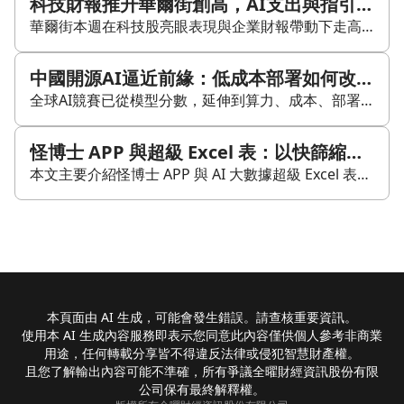
科技財報推升華爾街創高，AI支出與指引分歧成焦點
華爾街本週在科技股亮眼表現與企業財報帶動下走高，道瓊斯工業平均指數（DJI）與標準普爾500指數（SP500）收於歷史新高。美國勞工統計局公布七月非農就業人數減少23,000，明顯低於市場預期，成為影響盤勢的重要因素之一。 本週，S&P 500指數上漲3.6%，納斯達克綜合指數上漲5.2%。特斯拉、亞馬遜等公司業績優於預期，市場情緒受到提振；其中亞馬遜市值首次突破3萬億美元，反映AWS雲業務與AI投資前景受到關注。Palantir財報超出市場預期，股價上漲約37%。 不過，部分公司即使營收成長，股價仍因後續展望承壓。AMD營收年增50%至115.4億美元，但因未達投資人對未來指引的期待，股價下跌7%。Sandisk第四季結果優於預期，卻因指引不如市場預期而走弱。SpaceX首次以上市公司身分公佈財報，雖呈現強勁收入成長，但因計劃大幅增加AI基礎設施支出，股價下滑14%；該季度資本支出達184億美元，其中158億美元投入AI業務。 其他消息方面，特朗普批評埃克森美孚與雪佛龍利潤過高，並呼籲降低油價；AstraZeneca與Bristol Myers Squibb則正在探討可能的併購案，若成真，將形成全球規模更大的製藥企業之一。整體來看，財報表現、資本支出與指引落差，仍是左右市場反應的核心因素。
中國開源AI逼近前緣：低成本部署如何改寫全球競爭版圖
全球AI競賽已從模型分數，延伸到算力、成本、部署速度與技術標準。美國握有高階晶片與前緣模型，中國則靠開源、低成本與實體產業應用追趕，兩套AI生態正在成形，影響也從科技業擴大到地緣政治。 Hugging Face執行長Clément Delangue近期表示，中國在開源模型領域已取得明顯領先，甚至有機會在今年底至明年於前緣模型取得主導地位。北京Moonshot推出的Kimi K3，在多項基準測試中接近甚至超越部分OpenAI與Anthropic模型，而更有競爭力之處，在於中國模型多採開源形式，企業可下載、修改並自行部署，藉此降低成本並提高客製化彈性。 這種模式已開始進入西方企業測試，也快速滲透非洲等開發中國家。若趨勢延續，中國AI可能成為部分開發中國家的預設選項；當模型、雲端平台與技術標準一旦扎根，後續也會累積政策與外交影響力。 中國的另一項籌碼來自實體產業。機器人、自動化製造、無人車與AI導入國家治理等場景，讓模型更容易落地。若AI主要透過製造效率、科研自動化與政府運作產生效益，中國完整的硬體供應鏈與大規模部署能力，可能加快模型進入現場。模型能力與部署效率，未必由同一陣營領先。 對投資人而言，單看基準測試容易低估場景規模。機器人、工廠自動化與無人車都需要模型、感測器、運算設備及系統整合；中國若能用較低成本快速複製，商業影響力可能先在新興市場與製造端擴散。 中國目前最明確的瓶頸仍是算力。美國限制Nvidia高階GPU出口，壓縮中國企業訓練大型模型與承載大量推論需求的能力。Kimi K3曾因需求快速增加而暫停新訂閱，反映算力供給跟不上使用量。中國企業也被指控透過海外租用算力、模型蒸餾及走私Nvidia晶片等方式繞過限制，但相關指控仍需個別查證。 算力短缺同時也迫使中國廠商壓低推論成本、提升模型效率，並把資源集中於特定場景。這使開源、精簡模型與垂直應用，成為中國較有機會擴張的路徑。 美國仍掌握全球能力最強的一批前緣模型。龐大的私募資本與股票市場，讓OpenAI、Anthropic等公司可以持續募集資金，投入GPU、資料中心與研發，頂尖AI人才也持續集中於矽谷及美國西岸科技聚落。不過，這套優勢高度依賴資本支出，更多算力代表折舊、電力與營運成本同步增加，美國能否把技術領先轉化為全球標準、企業部署與穩定現金流，仍是關鍵。 歐盟則從規則端介入競爭。監管機構取得更大權力後，可以檢視大型模型、限制市場准入並處以高額罰款，OpenAI、Anthropic、Google及Meta的合規成本因此提高。前緣模型也被揭露可能衍生網路攻擊與操縱風險，AI治理已成為第三條戰線，歐盟正以市場准入與法規影響全球技術規範。 地緣政治風險也已進入資本市場。防務科技公司Hadrian完成最新一輪融資後，估值逼近80億美元，反映AI與國防整合受到資金追捧。Palantir(PLTR)則受惠於政府與企業對可控AI系統的需求，第二季財報公布後，股價在今年8月初一度大漲近三成，市場將其解讀為主權AI需求升溫。 目前很難用單一贏家概括這場競賽。美國在高階算力、資本及前緣研發維持優勢；中國則可能在低成本模型、開發中國家及實體產業累積更大影響力。投資判斷需要同步追蹤晶片管制、推論成本、海外採用與監管變化。最大的中期風險，是美中各自建立封閉的技術、雲端與監管體系，企業可能被迫在兩套標準間選邊，跨境部署與供應鏈成本也會上升。
怪博士 APP 與超級 Excel 表：以快篩縮小台股選股範圍的實務整理
本文主要介紹怪博士 APP 與 AI 大數據超級 Excel 表的選股整理方式，重點在於透過快篩條件，將台股約 1800 檔股票縮小到約 30～40 檔，再進一步觀察法人布局、基本面成長與籌碼變化。文中也提到，這套方法自 2021 年初開發以來，經過多年的反覆回測與驗證，作者認為能幫助投資人更有效率地聚焦研究標的。 內容強調幾個核心用途。第一，透過快篩找出符合條件的股票，例如外本比買超、投本比買超、連續符合濾網條件等，再搭配 APP 的盤中即時選股功能，觀察準創高型態、整理後突破、月季線下彎、跌破近期大量等訊號。第二，在盤勢較震盪時，作者建議可加入 Beta 值等條件，降低與大盤連動的風險。第三，若是偏向存股與現金流方向，也可整理近 5 年殖利率資料，尋找殖利率高、配息穩定且基本面與籌碼條件較佳的公司。 文中還列出 2023 至 2026 年多個週期的驗證結果，表示符合快篩條件的股票多數週次曾出現單週雙位數漲幅，只有少數週因大盤大跌、假期或量能因素未達到相同表現。整體來看，這篇內容的目的，是說明一套以數據篩選、再進一步人工研究的選股流程，強調效率、驗證與持續追蹤，而非直接給出個股買賣建議。
本頁面由 AI 生成，可能會發生錯誤。請查核重要資訊。
使用本 AI 生成內容服務即表示您同意此內容僅供個人參考非商業
用途，任何轉載分享皆不得違反法律或侵犯智慧財產權。
且您了解輸出內容可能不準確，所有爭議全曜財經資訊股份有限
公司保有最終解釋權。