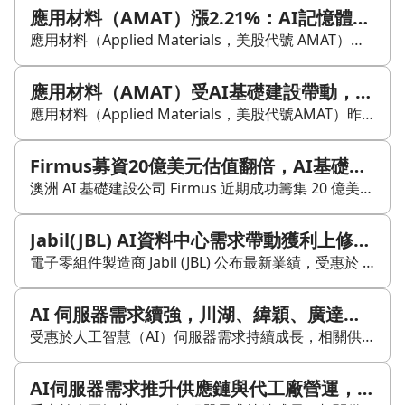
應用材料（AMAT）漲2.21%：AI記憶體缺貨下，設備商為何成為關鍵受惠者？
應用材料（Applied Materials，美股代號 AMAT）昨日股價收在 539 美元，單日漲幅 2.21%。CNBC 名嘴吉姆·克瑞默點名它是 AI 基礎建設中值得關注的方向，理由不在晶片本身，而在製造晶片的設備。 他指出，資料中心裡各類記憶體都處於缺貨狀態，而解法就是擴充產能；要擴產，就得先買設備。應用材料正是全球主要的半導體製造設備供應商之一，與科林研發（Lam Research）、科磊（KLA Corp）並列被視為設備三巨頭。 對台股供應鏈而言，崇越、帆宣等設備代理商，以及昇陽半導體、環球晶等材料廠，是否同步反映接單能見度拉長，是觀察這波連動是否落地的重要線索。若法說會中出現「客戶交期延長」或「設備交貨排隊」等描述，通常代表需求已逐步傳導到台灣供應鏈。 目前 AI 資本支出仍在上修，輝達、台積電、SK 海力士等主要客戶的 CapEx 仍偏向增加，讓設備需求的能見度延伸到 2026 年。不過，設備商認列營收有時間差，若客戶後續調整訂單，影響通常要晚兩季才會反映在營收上。 這波缺貨邏輯能延續多久，關鍵還是看 HBM 擴產速度與先進封裝進度。三星與 SK 海力士若持續擴建 HBM 產線，蝕刻與沉積設備需求就會維持強勢；而台積電 CoWoS 產能若持續吃緊，也會帶動相關設備與材料需求。 從股價來看，應用材料單日上漲 2.21%，表現優於費城半導體指數，市場似乎是在定價需求加速，而不只是缺貨題材本身。若後續股價能站穩 540 美元以上，市場可能把這次點名視為基本面確認；若短線回落至 520 美元以下，則可能代表市場仍在觀望訂單是否真的跟上。 可持續追蹤的重點包括：下季新接訂單金額是否超過 70 億美元、三星與 SK 海力士的資本支出是否繼續上修，以及台積電 CoWoS 月產能是否突破 3 萬片。這些數字，會比單一題材更能反映設備需求到底是真實擴張，還是短線情緒推升。
應用材料（AMAT）受AI基礎建設帶動，設備商為何成為記憶體缺貨受惠焦點？
應用材料（Applied Materials，美股代號AMAT）昨日股價收在539美元，單日漲幅2.21%。CNBC名嘴吉姆·克瑞默（Jim Cramer）公開點名它是AI基礎建設最值得關注的方向，理由不是晶片本身，而是製造晶片的設備。 克瑞默的核心觀點是：資料中心裡每一種記憶體都在缺貨，而缺貨的解法只有一個，就是蓋更多產能。要蓋產能，就需要先買設備；應用材料正是全球最大的半導體製造設備供應商之一。 他同時點名科林研發（Lam Research）和科磊（KLA Corp），三家合稱設備三巨頭。 台股中，崇越、帆宣等設備代理商，以及半導體材料廠如昇陽半導體、環球晶，接單能見度是否跟著同步拉長，是觀察這波連動有沒有落地的第一道指標。若法說會上出現「客戶交期延長」或「設備交貨排隊」等措辭，也代表需求已開始滲透到台灣供應鏈。 AI資本支出還沒縮，設備商的訂單就不會先跌。輝達、台積電、SK海力士等主要客戶2025年資本支出都還在向上修正，設備需求能見度也延伸到2026年。不過，設備商收入認列有時間差，若客戶突然砍單，應用材料的營收衝擊通常要晚兩季才會反映。 這波缺貨邏輯能撐多久，取決於HBM擴產速度。第一個外溢方向是HBM擴產：三星和SK海力士擴HBM產線，設備採購集中在蝕刻和沉積設備，而這正是應用材料的強項。第二個方向是先進封裝：CoWoS（台積電晶圓級封裝技術）產能持續吃緊，同樣帶動設備需求。 消息出來後，應用材料單日上漲2.21%，跑贏費城半導體指數同日表現。若後續股價站穩540美元以上，市場可能是在把克瑞默的點名視為基本面確認訊號；若三個交易日內回落至520美元以下，則代表市場仍擔心這波偏向情緒拉升，基本面數字還沒跟上。 接下來可觀察三個數字： 1. 應用材料下季新接訂單金額是否超過70億美元； 2. 三星和SK海力士資本支出是否在下一季財報繼續上修； 3. 台積電CoWoS月產能是否突破3萬片。 若這三項數據同步走高，代表設備需求確實還在延續；若數字轉弱，則顯示缺貨邏輯可能開始鬆動。
Firmus募資20億美元估值翻倍，AI基礎設施需求有多強？
澳洲 AI 基礎建設公司 Firmus 近期成功籌集 20 億美元資金，並在四個月內將估值從 55 億美元提升至超過 105 億美元。這一輪融資由 Nvidia（NASDAQ: NVDA）、Blackstone（NYSE: BX）等機構參與，Coatue、Jane Street 也加入投資行列，顯示市場對 AI 基礎設施的需求持續升溫。 Firmus 的核心業務是建造與營運大型 AI 工廠，也就是配置先進 GPU、電力系統與冷卻裝置的資料中心。公司推動的 Project Southgate 目標是提供澳洲的 AI 訓練與推論能力，並進一步向東南亞擴張。除了股權融資外，Firmus 也已獲得由 Blackstone 與 Coatue 主導的 100 億美元貸款，用於數據中心建設。 根據文中資訊，Firmus 計畫在印尼巴淡島建立一座 360 兆瓦的 AI 工廠，預期可支援多達 170,000 台 Nvidia 加速器，並可能在未來六年內創造 250 億至 300 億美元收入。公司近一年累計籌資已超過 30 億美元，資金動能相當明顯。 不過，文章也點出風險：Firmus 仍需把宣告中的產能與客戶承諾真正轉化為營運成果，若資料中心啟用延遲、電力供應受限或利用率不足，估值驗證就會面臨挑戰。換言之，這類 AI 基礎設施投資的關鍵，不只是資金規模，而是落地效率、電力條件與長期合約需求是否能同步兌現。
Jabil(JBL) AI資料中心需求帶動獲利上修，全年展望同步調高
電子零組件製造商 Jabil (JBL) 公布最新業績，受惠於 AI 技術帶動的運算能力需求增加，進而推升資料中心基礎設施支出，公司上調全年獲利與營收預測，盤前股價上漲 1.1%。 第二季營收與獲利均優於市場預期。Jabil 第二季營收年增 23%，達 82.8 億美元，高於市場預估的 77.4 億美元；調整後每股盈餘為 2.69 美元，也優於市場預期的 2.51 美元。 執行長 Mike Dastoor 表示，業績成長主要來自智能基礎設施的持續動能，雲端與資料中心、網路與通訊、資本設備等需求都維持強勁。此外，汽車與再生能源等受監管產業的表現也有所改善，表現超出原先預期。 展望未來，Jabil 將 2026 財年營收目標由 324 億美元上調至 340 億美元，高於市場預期的 327.1 億美元；全年調整後每股盈餘預估也由 11.55 美元調升至 12.25 美元。 Jabil Inc 總部位於美國，主要提供製造服務與解決方案，業務涵蓋電子設計、生產與產品管理，分為電子製造服務與多元化製造服務兩大部門。最新交易日中，Jabil (JBL) 收盤報 262.35 美元，上漲 4.35 美元，漲幅 1.69%，成交量為 193.37 萬股，較前一日增加 34.40%。
AI 伺服器需求續強，川湖、緯穎、廣達營運與擴產同步升溫
受惠於人工智慧（AI）伺服器需求持續成長，相關供應鏈與代工廠近期營運數據表現亮眼，獲利與營收頻創新高，多家企業也同步啟動擴產計畫。 在伺服器零組件方面，導軌大廠川湖（2059）受惠於高階 AI 機櫃訂單需求，第 2 季毛利率達 87.42%，上半年累計獲利逾 11 個股本。為滿足訂單需求，川湖美國休士頓新廠預計 9 月投入量產，同時提前 1.5 年至兩年啟動總投資額達百億元的川益三期與五期擴產計畫，總面積將達 22 萬平方米。 在代工廠方面，緯穎（6669）公告今年上半年稅後純益達 290.84 億元，每股純益達 156.38 元，創下同期新高；7 月合併營收達 1,176.86 億元，也寫下歷史新高。為衝刺產能，緯穎董事會通過下半年 9.42 億美元、約新台幣 304.04 億元的資本支出預算。 此外，廣達（2382）、緯創（3231）與仁寶（2324）也同步公告 7 月營收佳績。廣達 7 月營收達 3,662.74 億元，年增 1.31 倍，累計前七月合併營收達 2.21 兆元。緯創 7 月合併營收為 3,082.19 億元，年增 60.8%，前七月營收達 2.05 兆元。仁寶 7 月營收則為 810.06 億元，年增 38.3%。整體數據顯示，硬體出貨動能正持續挹注相關企業的營收表現。
AI伺服器需求推升供應鏈與代工廠營運，川湖(2059)、緯穎(6669)營收獲利頻創新高