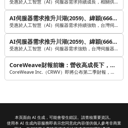
受惠於人工智慧（AI）伺服器需求持續成長，相關供應鏈與代工廠近期營運數據亮眼，獲利與營收頻創新高，多家企業也宣布啟動擴產計畫。 在伺服器零組件方面，導軌大廠川湖（2059）受惠於高階 AI 機櫃訂單需求，第 2 季毛利率達 87.42%，上半年累計獲利逾 11 個股本。為滿足訂單需求，川湖美國休士頓新廠預計 9 月投入量產，同時提前 1.5 年至 2 年啟動總投資額達百億元的川益三期與五期擴產計畫，總面積將達 22 萬平方米。 在代工廠方面，緯穎（6669）公告今年上半年稅後純益達 290.84 億元，每股純益達 156.38 元，創下同期新高；7 月合併營收達 1,176.86 億元，也寫下歷史新高。為衝刺產能，緯穎董事會通過下半年 9.42 億美元（約合新台幣 304.04 億元）的資本支出預算案。 此外，廣達（2382）、緯創（3231）與仁寶（2324）也同步公告 7 月營收佳績。廣達 7 月營收達 3,662.74 億元，年增 1.31 倍，累計前七月合併營收達 2.21 兆元。緯創 7 月合併營收為 3,082.19 億元，年增 60.8%，前七月營收達 2.05 兆元。仁寶 7 月營收則為 810.06 億元，年增 38.3%。整體數據顯示，AI 伺服器與硬體出貨動能正持續挹注相關企業的營收表現。
AI伺服器需求推升川湖(2059)、緯穎(6669)與廣達(2382)等供應鏈擴產動能
受惠於人工智慧（AI）伺服器需求持續強勁，台灣伺服器零組件與代工供應鏈近期繳出亮眼財報，並同步啟動大規模資本支出與擴產計畫。 在零組件端，伺服器導軌廠川湖（2059）第二季財報表現創新高，單季毛利率升至87.42%，上半年累計每股純益（EPS）達11個股本。公司表示，高毛利主要來自專利技術，以及高階AI伺服器機櫃對承載力與安全性的嚴格要求。因應訂單需求，川湖美國休士頓新廠預計於9月投入量產，同時將總投資達百億元新台幣的川益三期與五期擴產計畫提前1.5至2年，預計於今年底動工，新增廠區面積達22萬平方米。 在系統組裝方面，緯穎（6669）第二季稅後純益達149.69億元，每股純益80.43元；上半年累計EPS達156.38元，創下同期新高。為衝刺AI伺服器產能，緯穎董事會通過下半年高達9.42億美元、約新台幣304.04億元的資本支出預算，並擬發行不超過150億元額度的國內無擔保轉換公司債。 此外，代工大廠廣達（2382）、緯創（3231）與仁寶（2324）也同步公告7月營收佳績。廣達7月合併營收達3,662.74億元，年增1.31倍，創單月次高；緯創7月營收3,082.19億元，年增60.8%，為歷史第三高；仁寶7月營收810.06億元，年增38.3%。整體來看，在AI伺服器出貨量推動下，相關供應鏈呈現強勁的營收成長與產能擴張動能。
AI伺服器需求推升川湖(2059)、緯穎(6669)與廣達(2382)擴產動能
受惠於人工智慧（AI）伺服器需求強勁，台灣伺服器零組件與代工供應鏈近期財報與營收表現明顯走強，並同步啟動資本支出與擴產計畫。 在零組件端，伺服器導軌廠川湖（2059）第二季財報創下新高，單季毛利率攀升至87.42%，上半年累計每股純益（EPS）達11個股本。公司表示，高毛利主要來自專利技術，以及高階AI伺服器機櫃對承載力與安全性的嚴格要求。因應訂單需求，川湖美國休士頓新廠預計於9月投入量產，同時將總投資達百億元新台幣的川益三期與五期擴產計畫提前1.5至2年，預計於今年底動工，新增廠區面積達22萬平方米。 在系統組裝方面，緯穎（6669）第二季稅後純益達149.69億元，每股純益80.43元；上半年累計EPS達156.38元，創下同期新高。為衝刺AI伺服器產能，緯穎董事會通過下半年高達9.42億美元（約新台幣304.04億元）的資本支出預算案，並擬發行不超過150億元額度的國內無擔保轉換公司債。 此外，代工大廠廣達（2382）、緯創（3231）與仁寶（2324）也同步公告7月營收佳績。廣達7月合併營收達3,662.74億元，年增1.31倍，創單月次高；緯創7月營收3,082.19億元，年增60.8%，為歷史第三高；仁寶7月營收達810.06億元，年增38.3%。整體來看，AI伺服器出貨量持續推動相關供應鏈營收成長，並帶動產能擴張動能延續。
CoreWeave財報前瞻：營收高成長下，資本支出與客戶擴張能否跟上？
CoreWeave Inc.（CRWV）即將公布第二季財報，市場預期股價可能出現約15.5%的波動，約等於每股13.20美元的變化範圍。華爾街估計，CoreWeave本季營收約25.5億美元，年增111%；但同時也預測每股調整虧損1.22美元，反映公司仍在大規模投入資料中心網路與算力擴充。 由於AI運算需求持續上升，CoreWeave需要快速提高產能，來支援微軟、OpenAI與Meta等客戶的需求。市場接下來將關注三個重點：下半年營運指引、資本支出規模，以及新客戶成長速度，藉此判斷公司能否維持高速擴張，同時避免基礎設施成本過度壓縮業務表現。 今年以來，CoreWeave股價累計上漲約19%，也讓這次財報的市場期待提高。
本頁面由 AI 生成，可能會發生錯誤。請查核重要資訊。
使用本 AI 生成內容服務即表示您同意此內容僅供個人參考非商業