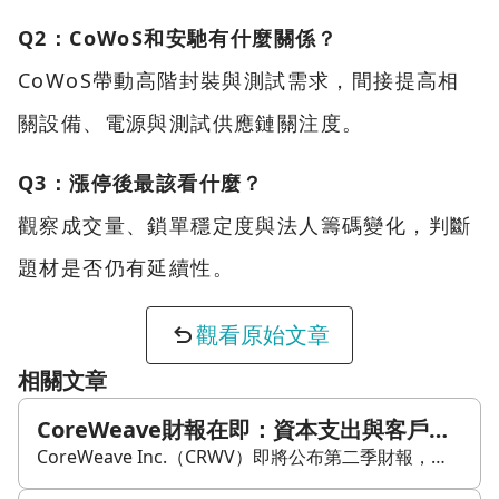
Q2：CoWoS和安馳有什麼關係？
CoWoS帶動高階封裝與測試需求，間接提高相
關設備、電源與測試供應鏈關注度。
Q3：漲停後最該看什麼？
觀察成交量、鎖單穩定度與法人籌碼變化，判斷
題材是否仍有延續性。
觀看原始文章
相關文章
CoreWeave財報在即：資本支出與客戶增長能否支撐高波動期待
CoreWeave Inc.（CRWV）即將公布第二季財報，選擇權市場預估股價可能出現約15.5%的波動，換算約每股13.20美元的變動幅度。華爾街預期其營收約25.5億美元，年增111%，但每股調整虧損也可能達1.22美元，主因是公司仍持續重金投入資料中心與算力基礎設施。 市場關注焦點包括下半年指引、資本支出，以及新客戶成長情況。隨著AI運算需求升溫，CoreWeave需要持續擴充產能以支援微軟、OpenAI與Meta等客戶，如何在快速成長與高額成本之間取得平衡，將是財報後觀察重點。今年以來股價已上漲約19%，也讓這次財報的市場期待提高。