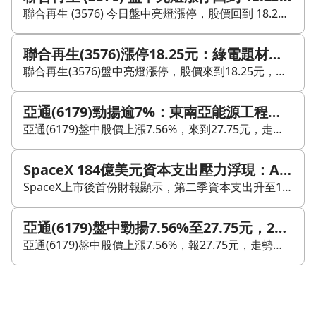
聯合再生 (3576) 今日盤中亮燈漲停，股價回到 18.25 元，漲幅 9.94%。這一根長紅，反映短線資金回流，也讓市場對太陽能與綠電的長線想像再度升溫。 公司身為臺灣太陽能電池模組龍頭，受再生能源政策、企業綠電採購，以及綠能與儲能題材支撐。今天的強勢表態，屬於題材與資金同時發酵的結果。後續要看漲停能否守住，以及量能能否延續，因為這類位置常伴隨獲利了結賣壓。 技術面上，聯合再生近日多在 16 元上下震盪，月線與季線約在 17 元附近，形成明確壓力區。今天直接站上 18 元之上，短線有突破壓力帶的味道，但是否能轉為支撐，仍要觀察後續幾天能否穩在月線與季線之上。 籌碼面也值得留意。三大法人近期由前段大幅買超，轉為近幾日賣超調節；主力籌碼近 20 日仍偏多，但近 5 日出現回吐，顯示中短線資金尚未形成一致方向，籌碼結構正在重新洗牌。 從產業位置看，聯合再生的業務涵蓋太陽能電池與系統、發電模組與晶圓，以及相關進出口貿易。全球減碳、綠電採購與國內再生能源裝置量提升，仍為公司保留中長線題材空間。 不過基本面訊號較分歧。公司近期月營收波動大，5 月明顯跳升，6 月又回落，顯示接單與產業節奏仍在調整。加上評價偏高，市場已先反映部分成長預期，後續仍要觀察營收是否能延續，以及國內外案場、儲能布局能否落地。 整體來看，聯合再生今天的漲停代表資金態度轉強，但是否能從題材反彈走向更穩定的趨勢，仍取決於量能、法人買賣超與營收表現是否接上。
聯合再生(3576)漲停18.25元：綠電題材延燒，月季線壓力怎麼看？
聯合再生(3576)盤中亮燈漲停，股價來到18.25元，漲幅9.94%。市場對太陽能與綠電長線需求的期待，加上公司身為臺灣太陽能電池模組龍頭，在再生能源政策與企業綠電採購趨勢下，帶動題材延燒。短線上，股價從先前16元上下震盪區間直接拉升至18元之上，顯示資金回流明顯，但後續仍需觀察漲停能否穩鎖，以及量能是否足以支撐後續走勢。 技術面來看，聯合再生(3576)近來多在16元附近整理，月線與季線約落在17元附近，形成短期壓力區。這次上攻漲停，代表股價有嘗試突破壓力帶的味道，但是否能進一步站穩月線、季線之上並轉為支撐，仍是關鍵。KD指標先前位於低檔區，短線反彈空間打開，不過從波段角度看，仍屬前波修正後的再攻擊階段。 籌碼面部分，三大法人近期由前段買超轉為調節，主力籌碼近20日雖仍偏多，但近5日也出現回吐，顯示中短線多空正在重新洗牌。接下來可觀察外資與主力是否由賣轉買，以及股價能否維持高檔整理，作為新一波波段動能是否延續的參考。 基本面方面，聯合再生(3576)主業涵蓋太陽能電池與系統、發電模組與晶圓及相關貿易，受全球減碳、綠電採購與國內再生能源裝置量提升帶動，中長線仍位居太陽能與儲能供應鏈中。只是近期月營收波動大，5月明顯跳升、6月又回落，反映接單與產業節奏仍在調整；同時評價偏高，也意味著市場對後續成長已有較高期待。整體來看，今日漲停屬題材與資金共振下的強勢表態，但後續仍要留意高估值下的波動風險，以及營收與案場落地進度是否能持續跟上。
亞通(6179)勁揚逾7%：東南亞能源工程與海纜新案，能否續推營收成長？
亞通(6179)盤中股價上漲7.56%，來到27.75元，走勢明顯轉強。市場關注焦點放在菲律賓大型能源工程持續推進、CFB電廠新案展開，以及海洋工程佈纜船OCEANUS 1啟動營運部署，帶動對營收與訂單延續性的期待。 基本面方面，公司近幾個月營收維持高成長，6月營收年增逾兩倍，強化市場對未來獲利與評價提升的想像。技術面上，股價目前站在年線與季線之上，均線結構偏多，短中期走勢維持多頭排列；不過，28元附近過去多次形成壓力，能否有效突破並站穩，仍是後續觀察重點。 籌碼面來看，近日三大法人由賣轉買，外資連續幾個交易日偏向買超，主力近5日買賣超也由負翻正，顯示有承接資金進場；官股雖有調節，但整體持股比率仍相對穩定。整體而言，亞通的再生能源與海洋工程雙軸布局，搭配東南亞基礎建設題材，讓中長期成長故事具備延續性，但大型工程認列進度、實際接案情況與毛利表現，仍是後續關鍵變數。
SpaceX 184億美元資本支出壓力浮現：AI營收成長能否支撐現金流回收？
SpaceX上市後首份財報顯示，第二季資本支出升至184億美元，較前一季大幅增加，且高於市場預估。超過八成資金投入AI基礎建設，包括孟菲斯 Colossus 大型資料中心。第二季營收年增92%，但資本支出已超過同期營收兩倍，顯示公司正在以前期大額投入換取後續算力擴張與服務能力。 市場對此先以股價反映，財報公布後盤後下跌，且相較掛牌首筆成交價仍有明顯回落。這反映投資人正在重新評估資本回收速度，以及短期營收成長能否覆蓋現金消耗壓力。 AI事業第二季營收為25.6億美元，營業損失12.6億美元；前一季營收僅8.18億美元、營業損失則更高。兩季合併來看，營收規模確實放大，虧損也有所收斂，代表新增算力開始轉化為收入。財務長指出，AI算力業務有機會在一年內回收投入資本，並表示本季前幾週已簽下67億美元雲端服務合約，預計自10月起在六個月內陸續認列。 不過，合約金額、營收與自由現金流仍需分開看。67億美元代表未來收入能見度，但不等於現金立刻回收；折舊、電力、晶片更新、維運與融資成本，仍會影響最終回收期。現階段較能確認的是，AI事業的營運槓桿正在改善，但要支撐「一年回本」的說法，後續仍需看到毛利率提升、營業虧損持續收斂，以及合約按期轉成現金流。 在收入端，SpaceX已與多家AI業者簽下大型算力合約，包括 Google、Anthropic 與 Reflection AI。若以合約上限估算，月收入可望顯著增加，顯示對外出租算力已成為短期主要商業模式。這類長約有助提高收入能見度，但也伴隨客戶集中、履約進度與價格重議等風險，不能直接視為保證營收。 SpaceX也為今年底達成高額年化經常性營收設定目標，並同步推進大規模供電與散熱建設；若部分工程延遲，實際規模可能低於原先規劃。即使如此，能源需求與設備採購量仍十分龐大，並將涵蓋大量高階晶片。這也意味著，SpaceX已逐步進入超大規模雲端與AI基礎設施競爭場域，供電能力只是起點，客戶需求、服務差異與價格紀律才是決定資本報酬率的關鍵。 風險面則來自法規、算力價格與虧損收斂速度。資料中心已面臨環境訴訟，涉及天然氣渦輪機、污染防治設備與許可問題，公司也提列相關準備金。若法規成本升高，不僅影響現金支出，也可能拖慢擴建進度。同時，AI產業競爭激烈，當供給快速增加時，算力租金與合約條件可能承壓。 整體來看，SpaceX的AI營收確實快速成長，但資本回收仍高度依賴合約交付、算力利用率與價格維持能力。未來幾季的關鍵，不只是營收能否繼續放大，更是毛利率、自由現金流與虧損收斂是否同步改善。
亞通(6179)盤中勁揚7.56%至27.75元，28元壓力與東南亞工程題材怎麼看？
亞通(6179)盤中股價上漲7.56%，報27.75元，走勢明顯轉強。市場關注焦點包括菲律賓大型能源工程持續推進、CFB電廠新案展開，以及海洋工程佈纜船 OCEANUS 1 啟動營運部署，帶動營收與訂單成長的延續想像。 基本面上，亞通近幾個月營收維持高成長，6月營收年增逾兩倍，支撐市場對未來獲利與評價提升的期待。技術面來看，股價目前站在年線與季線之上，均線結構偏多，短中期呈多頭排列。過去28元附近多次形成壓力，今日接近該區，是否能有效突破並站穩，成為後續觀察重點。 籌碼面部分，近日三大法人由賣轉買，外資連續多日買超，主力近5日買賣超也由負轉正，顯示有承接資金進場。不過官股雖然持股比率穩定，仍有逢高調節情況，高檔換手是否順利，會影響短線延續力道。 公司業務以能源工程為核心，布局再生能源工程與海洋工程雙軸，重心放在菲律賓與東南亞電力及基礎建設市場，包含 Mariveles 電廠二期工程、CFB 電廠等大型專案，以及 OCEANUS 1 帶來的海纜與海洋工程接案能力。這些在手與潛在訂單，讓中長期成長題材具延續性。