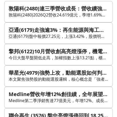
敦陽科(2480)連三季營收成長：營收續強，獲利效率為何在第二季降溫？
敦陽科(2480)2026Q2營收24.619億元，季增1.69%、年增12.96%，並連續三季成長。單季毛利率22.33%，歸屬母公司稅後淨利2.4311億元，年增19.4%，EPS為2.28元。 不過，這一季的重點在於營收與獲利的季增方向分歧。營收雖然續增，稅後淨利卻季減13.02%，顯示營收成長尚未完全轉成獲利成長。若以營收與稅後淨利估算，第二季淨利率約9.87%，低於第一季約11.54%，代表獲利效率較前一季降溫。 從產業特性來看，系統整合商的季度表現常受專案組合、軟硬體占比、認列時點與費用安排影響，因此現有數字較能確認「第二季獲利效率轉弱」，但還無法直接鎖定單一原因。若後續能看到毛利率、費用率與業外損益變化，才較能判斷這是短期波動，還是獲利結構出現改變。 拉長到上半年，敦陽科累計營收48.8289億元，年增14.96%；歸屬母公司稅後淨利5.2261億元，年增18.23%；累計EPS為4.91元，年增18.03%。半年尺度下，營收、淨利與EPS皆維持雙位數成長，且獲利增幅略高於營收，顯示整體營運仍在成長軌道上。 上半年淨利率約10.70%，比單季波動更能呈現目前營運方向。綜合來看，敦陽科的基本面仍偏向成長延續，但第二季單季獲利轉換效率較第一季弱，後續要觀察營收是否能持續成長，以及淨利率能否回到較穩定水準。
亞通(6179)走強逾3%：再生能源與海工題材延續，25元支撐能否站穩？
亞通(6179)盤中報價27.25元，上漲3.42%，股價明顯轉強。市場買盤聚焦在再生能源工程與海洋工程雙軸成長題材，包含菲律賓大型能源專案、CFB電廠工程案，以及佈纜船OCEANUS 1投入營運後的接案想像。加上近期月營收連續高成長，讓基本面成長預期重新回到盤面。 技術面來看，亞通近期股價多在中短期均線附近震盪，先前自27～28元回落至22～24元後，近日在25元上下出現初步止穩跡象，短線有築底後再挑戰前高的味道。不過週KD先前出現死亡交叉，中期結構仍待修復，後續反彈能否延續，關鍵在量能與能否站穩25元以上整理區間。 籌碼面部分，近日外資與三大法人買賣交錯，前一交易日外資轉為賣超，主力籌碼也有短線調節，但近五日主力買賣超仍保有一定比重，顯示短線資金仍在場。後續可觀察三件事：25元是否成為明確支撐、法人是否由賣轉買，以及主力是否持續回補。 公司業務上，亞通主要從事能源工程，近年以再生能源工程與海洋工程雙軸布局，深耕菲律賓與東南亞市場，承攬多項大型電廠與工程案，並透過OCEANUS 1切入海纜鋪設與海洋工程支援。整體而言，今日股價上漲反映中長期訂單與營收成長想像，但本益比偏高、先前融資與高週轉率造成的籌碼壓力仍在，短線追價風險仍需留意。
擎邦(6122)10月營收創高亮燈漲停，機電工程與再生能源題材受關注
今日大盤早盤開低走高，加權指數上漲13.21點，櫃買指數小跌0.13點。權值股漲跌互見，群光(2385)、AES-KY(6781)、億豐(8464)、緯創(3231)、聯詠(3034)走強，台積電(2330)則小跌。 盤面類股以OTC生技醫療、電腦及週邊設備、其他電子表現較佳。OTC生技醫療中，聯合(4129)亮燈漲停，基亞(3176)、達爾膚(6523)同步走高；電腦及週邊設備方面，麗臺(2465)亮燈漲停，達方(8163)、全友(2305)上漲；其他電子部分，科風(3043)、興能高(6558)、迅得(6438)也有不錯表現。 焦點股擎邦(6122)公布10月合併營收7.08億元，月增65.6%、年增210.9%，營收年月雙增並創下歷史新高，帶動今日開盤急奔漲停鎖死。公司深耕機電工程逾40年，結合營造、機電與系統整合，提供一條龍解決方案，在中大型EPC工程及公共工程領域具備一定地位。近年也受惠風電基礎建設需求，並切入再生能源、智慧工廠，以及晶圓廠機電系統整合、資源再生爐EPC工程等案型，後續營運動能值得持續觀察。
華星光(4979)強勢上攻，動能選股如何判斷風險與延續性？
本文聚焦強勢股的動能選股邏輯，核心概念是「強者恆強、弱者恆弱」，透過趨勢延續的方式尋找短線走勢轉強的標的。 文中提到，CMoney以近一年半數據回測開發《實戰動能飆股》，用於每日篩選強勢股，強調必須依照紀律與操作規則執行，並指出這類策略雖有機會追求較高報酬，但同時伴隨明顯波動與回檔風險。 本週案例為華星光(4979)。公司主要從事光通訊主動元件供應，受惠於全球光通訊規格升級與市場需求增加，文中並提到其主要客戶邁威爾(Marvell)正導入800G光收發模組，應用集中於資料中心，帶動產品單價與營收成長想像。 財報方面，華星光公布24Q3營收9.46億元，季增18.02%，年增約7.47%；毛利率18.33%；稅後淨利1.38億元，EPS為0.98元。累計24Q3營收24.03億元，年增；稅後淨利3.81億元，年增32.81%，累計EPS為2.71元。 股價表現上，文中指出華星光自141元起漲後一路攻至210元，漲幅約48.9%，並逼近歷史新高。背後可觀察到投信連續買進、外資開始連續買超，以及大戶持股比上升等籌碼變化。不過，文章也提醒技術指標已進入高檔超買區，短線可能面臨回檔風險，重點仍在風險控管與紀律執行。 整體來看，本文傳達的是：強勢股雖具趨勢延續性，但能否把握動能，仍取決於基本面、籌碼與風險控管是否同步成立。
Medline營收年增12%創佳績，全年展望上調為何仍下修EBITDA？
Medline第二季淨銷售達77億美元，年增12%。成長主要來自供應鏈解決方案與美國急性護理部門，分別年增16%與15%。公司同時將全年有機銷售成長預期上調至9%至10%，顯示需求動能仍在。 不過，Medline也因成本上升、品質改善投入、零售疲弱，以及加州Tracy火災相關損失與後續費用，將全年調整後EBITDA指引由35億至36億美元下修至33億至34億美元。管理層提到，品牌銷售年增7%，供應鏈解決方案仍是核心策略，並已帶動超過6.5億美元的新客戶簽約。 整體來看，Medline的營收成長與展望上修，反映業務擴張仍具韌性；但獲利預期下修也顯示，外部變數與內部營運壓力仍會影響後續表現。
聯合再生 (3576) 盤中亮燈漲停回到 18.25 元，綠能題材與籌碼變化如何交織？