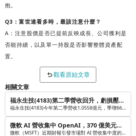
抱。
Q3：富世達看多時，最該注意什麼？
A：注意股價是否已提前反映成長、公司獲利是
否能持續，以及單一持股是否影響整體資產配
置。
觀看原始文章
相關文章
福永生技(4183)第二季營收回升，虧損壓力仍在
福永生技(4183)今年第二季營收1.0558億元，季增66.57%，寫下近兩季新高。雖然單季動能明顯回升，但與去年同期相比仍年減18.96%，年增仍處於負值區間。 第二季毛利率為18.65%，歸屬母公司稅後淨利仍虧損146.5萬元，EPS為-0.06元。也就是說，營收拉高後，獲利尚未同步轉正，成本結構與費用壓力仍然存在。 從上半年累計來看，福永生技(4183)營收1.6896億元，年減32.4%；歸屬母公司稅後淨利累計虧損1,375.6萬元，累計EPS為-0.58元。整體來說，上半年表現仍弱於去年，第二季的回升較像單季修補，尚不足以扭轉整體疲弱。 後續觀察重點在於第三季營收能否延續第二季的回升，以及毛利率是否進一步改善。若營收持續放大，虧損收斂速度才有機會加快；若回升僅止於單季，獲利改善空間仍會受到限制。
微軟 AI 營收集中 OpenAI，370 億美元年化成長能否延續？
微軟（MSFT）近期財報引發市場對 AI 營收集中度的關注。依市場拆解，OpenAI 相關營收約 241 億美元，占執行長納德拉所稱 370 億美元年化 AI 營收約 65%，四捨五入後接近 70%。這代表 OpenAI 已成為微軟 AI 營收的主要來源之一，也讓投資人開始檢視營收品質與客戶結構風險。 這組數字也顯示，微軟已把 AI 需求轉成可觀察的雲端營收。不過，風險同樣集中在單一客戶身上。當約七成 AI 營收連結同一家合作夥伴時，OpenAI 的融資能力、現金消耗與運算採購節奏，便會直接影響微軟 AI 業務的成長持續性。 OpenAI 的現金消耗牽動營收可持續性。市場推估，OpenAI 可能要到 2030 年後才有機會獲利，且在此之前可能需要持續巨額外部資金支撐模型訓練、推論運算與基礎建設支出。若資金到位，Azure 運算需求可能延續；若融資放慢，相關雲端支出也可能承壓。 此外，已認列營收與長期現金回報是兩個不同層次。只要服務已提供且合約符合認列規範，收入就可能進入財報；但投資人仍需觀察款項能否順利收回，以及客戶後續是否持續採購。對微軟而言，AI 營收快速增加，仍可能伴隨資料中心、伺服器、網路設備與電力基礎建設成本上升。 後續可持續追蹤三個方向：第一，OpenAI 的融資規模與現金消耗速度；第二，微軟 AI 營收是否擴散至更多企業客戶，以降低集中度；第三，AI 營收成長能否進一步轉化為雲端毛利與自由現金流，抵銷資本支出壓力。