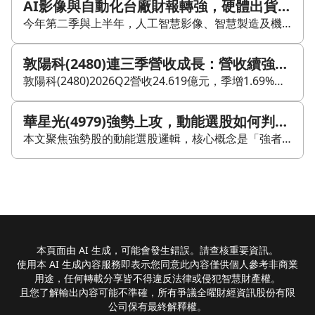
AI影像與自動化台廠財報轉強，硬體出貨能否延續成關鍵
今年第二季與上半年，人工智慧影像、智慧製造及機器人自動化需求，已逐步反映在台灣光學模組與設備廠的財報。各家公司受惠程度仍有差異，獲利改善主要來自具體出貨、產品組合升級，以及庫存調整。 佳世達(2352)今年第二季稅後純益5.94億元，季增87%、年增67%，每股盈餘0.38元。上半年稅後純益9.11億元，年增9%，每股盈餘0.58元。資訊產品需求仍偏緩，但智能方案與醫療事業提供支撐，顯示多事業布局有助降低單一產品週期波動。 佳能(2374)今年上半年稅後淨利5.11億元，年增151.7%，每股盈餘1.55元，主要受惠產品組合優化。公司預計日系與美系人形機器人視覺模組，以及無人機光學模組，將在下半年開始出貨，後續需觀察出貨量與毛利貢獻是否能延續獲利動能。 邑錡(7402)第二季轉虧為盈，單季稅後純益359萬元，每股盈餘0.1元，毛利率回升至37.29%。不過上半年每股仍虧損0.3元，顯示單季改善仍處早期階段。公司持續推展雲端相機與視覺AI應用，後續仍需連續幾季營收與獲利驗證改善幅度。 和椿(6215)受惠半導體設備與智慧搬運機器人的剛性需求，上半年稅後淨利1.59億元，每股盈餘1.92元，已達去年全年的92.31%。毛利率、營業利益率與淨利率同步上升，顯示設備出貨與軟硬體整合已反映在獲利表現。 整體來看，AI影像、自動化與機器人需求已對部分台廠獲利產生貢獻，但證據仍集中在少數產品、單季改善與下半年出貨規畫。後續需要持續檢查新產品能否如期出貨、毛利率能否維持，以及上半年仍虧損的公司是否能連續轉盈。
敦陽科(2480)連三季營收成長：營收續強，獲利效率為何在第二季降溫？
敦陽科(2480)2026Q2營收24.619億元，季增1.69%、年增12.96%，並連續三季成長。單季毛利率22.33%，歸屬母公司稅後淨利2.4311億元，年增19.4%，EPS為2.28元。 不過，這一季的重點在於營收與獲利的季增方向分歧。營收雖然續增，稅後淨利卻季減13.02%，顯示營收成長尚未完全轉成獲利成長。若以營收與稅後淨利估算，第二季淨利率約9.87%，低於第一季約11.54%，代表獲利效率較前一季降溫。 從產業特性來看，系統整合商的季度表現常受專案組合、軟硬體占比、認列時點與費用安排影響，因此現有數字較能確認「第二季獲利效率轉弱」，但還無法直接鎖定單一原因。若後續能看到毛利率、費用率與業外損益變化，才較能判斷這是短期波動，還是獲利結構出現改變。 拉長到上半年，敦陽科累計營收48.8289億元，年增14.96%；歸屬母公司稅後淨利5.2261億元，年增18.23%；累計EPS為4.91元，年增18.03%。半年尺度下，營收、淨利與EPS皆維持雙位數成長，且獲利增幅略高於營收，顯示整體營運仍在成長軌道上。 上半年淨利率約10.70%，比單季波動更能呈現目前營運方向。綜合來看，敦陽科的基本面仍偏向成長延續，但第二季單季獲利轉換效率較第一季弱，後續要觀察營收是否能持續成長，以及淨利率能否回到較穩定水準。
華星光(4979)強勢上攻，動能選股如何判斷風險與延續性？
本文聚焦強勢股的動能選股邏輯，核心概念是「強者恆強、弱者恆弱」，透過趨勢延續的方式尋找短線走勢轉強的標的。 文中提到，CMoney以近一年半數據回測開發《實戰動能飆股》，用於每日篩選強勢股，強調必須依照紀律與操作規則執行，並指出這類策略雖有機會追求較高報酬，但同時伴隨明顯波動與回檔風險。 本週案例為華星光(4979)。公司主要從事光通訊主動元件供應，受惠於全球光通訊規格升級與市場需求增加，文中並提到其主要客戶邁威爾(Marvell)正導入800G光收發模組，應用集中於資料中心，帶動產品單價與營收成長想像。 財報方面，華星光公布24Q3營收9.46億元，季增18.02%，年增約7.47%；毛利率18.33%；稅後淨利1.38億元，EPS為0.98元。累計24Q3營收24.03億元，年增；稅後淨利3.81億元，年增32.81%，累計EPS為2.71元。 股價表現上，文中指出華星光自141元起漲後一路攻至210元，漲幅約48.9%，並逼近歷史新高。背後可觀察到投信連續買進、外資開始連續買超，以及大戶持股比上升等籌碼變化。不過，文章也提醒技術指標已進入高檔超買區，短線可能面臨回檔風險，重點仍在風險控管與紀律執行。 整體來看，本文傳達的是：強勢股雖具趨勢延續性，但能否把握動能，仍取決於基本面、籌碼與風險控管是否同步成立。
本頁面由 AI 生成，可能會發生錯誤。請查核重要資訊。
使用本 AI 生成內容服務即表示您同意此內容僅供個人參考非商業
用途，任何轉載分享皆不得違反法律或侵犯智慧財產權。
且您了解輸出內容可能不準確，所有爭議全曜財經資訊股份有限
公司保有最終解釋權。