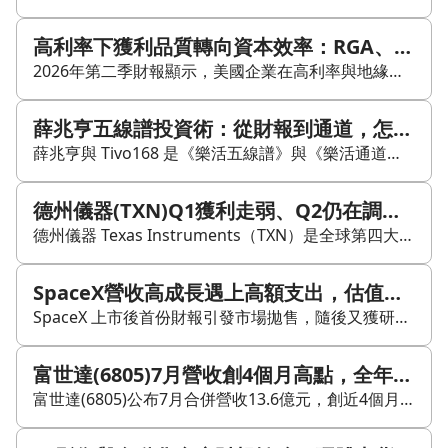
高利率下獲利品質轉向資本效率：RGA、BMNM、CLMT、Nutex財報觀察
2026年第二季財報顯示，美國企業在高利率與地緣波動下，正把獲利重心從營收成長轉向資本效率、現金流與資產負債表改善。市場更在意的是，營收能否轉成自由現金流、去槓桿速度是否達標，以及一次性財務效果何時消退。 Reinsurance Group of America（RGA）在第二季交出創紀錄營運成果，稅前調整後營業收入達7.61億美元，稅後每股盈餘為8.89美元，過去12個月調整後股東權益報酬率達18.4%。其獲利動能來自生息資產收益與新業務承保利差同步支撐，並維持22億美元超額資本。今年截至第二季，RGA已投入近5億美元進行既有保單交易，同時回購約5,000萬美元股票、支付6,100萬美元股息，並宣布股息提高5.4%。公司也規劃於9月再動用4億美元超額資本償債，顯示其資本配置仍涵蓋成長、還債與股東回饋三個方向。 Bimini Capital Management（BMNM）面對更高的利率敏感度。公司指出，2026年第二季長天期利率受地緣事件與市場對聯準會人事看法變化影響，殖利率曲線轉陡，利率資產波動升高。BMNM在4月以全現金收購Tom Johnson Investment Management（TJIM），交易未增加負債，第二季顧問服務收入約680萬美元，明顯高於去年同期的380萬美元，也優於第一季的510萬美元。TJIM帶來約17.9億美元資產管理規模，讓BMNM的收入來源從高度依賴Agency RMBS，擴展到較多元的資產管理業務。另一方面，BMNM的淨營業虧損（NOL）預估將在2028年底前大量耗用或到期，稅務緩衝效益將逐步縮小，未來幾年能否建立更穩定的經常性獲利，將成為觀察重點。 Calumet（CLMT）則先以現金流降低槓桿，再安排成長投資。公司第二季創造1.75億美元具稅務屬性的調整後EBITDA，受限集團槓桿比率降至4倍以下，並預估下一季可再降到3倍以下。公司已宣布贖回1億美元公司債，並以1.15億美元買回CMR卡車裝卸設施的售後租回安排，降低高成本融資壓力。營運面上，全球已有超過一成基礎油產能停擺，讓CLMT的整合供應模式受惠，Specialty Products & Solutions第二季調整後EBITDA升至1.617億美元。Montana Renewables第二季另貢獻1,700萬美元具稅務屬性的EBITDA，公司也規劃以較低成本方案擴充可持續航空燃料（SAF）產能，預計今年冬季啟動，年底達到8,000萬至1億加侖年化產能，並在2027年春季超過1.2億加侖。 Nutex Health（NUTX）則從支付流程與服務組合改善現金流。公司第二季營收為2.108億美元，年減13.6%，但可歸屬淨利達6,580萬美元，前一年度則為淨損1,770萬美元，毛利率維持67%。改善主因來自仲裁成本下降：美國獨立爭議解決（IDR）終版規則將行政費由115美元降至15美元，Nutex也同步修改與HaloMD的合約。管理層預估，仲裁相關費用率可由約35%降至高十幾至低二十幾百分點，合約服務費率降幅可達25%至30%。同時，公司維持每年新開3至5家醫院的節奏，並預計於下半年在阿肯色州西小岩城、德州聖安東尼奧及佛州傑克森維爾增設據點。第二季同院訪診數年增6.3%，新增內視鏡服務、提高住院占比及承接較複雜病況，也可能支撐單一病人收入。 整體來看，RGA依靠承保利差與超額資本，BMNM利用併購與NOL延長獲利曲線，CLMT用現金流快速降債，Nutex則從支付流程與服務組合改善成本。四家公司都在提高每一美元資本所能產生的獲利。接下來市場會檢查三件事：去槓桿是否按期完成、稅務優惠消退後經常性獲利能否承接，以及成本改善能否在營收承壓時維持。高品質獲利終究需要現金流驗證，單季會計數字只是起點。
薛兆亨五線譜投資術：從財報到通道，怎麼看安全穩健公司
薛兆亨與 Tivo168 是《樂活五線譜》與《樂活通道》的作者，強調價值投資與買賣點判斷的重要性。資料提到，薛兆亨投入股市超過 30 年，歷經 13 個股市循環，體會到投資要提升勝率，關鍵在於掌握相對低點的買點。\n\n為了幫助投資人選股，薛兆亨與 Tivo168 建立了五線譜投資儀表板，從成長、安全、經營績效與股價合理性等面向進行評估，目的是挑出較安全穩健的公司。文中也提到，若搭配五線譜觀察股價已突破高點的樂觀區，則可等待拉回測試後再行觀察，並以樂活五線譜的買進與賣出訊號作為投資決策依據。\n\n其財經著作包括：《看財報不抓狂》、《五線譜投資術》、《活用五線譜 漲跌都能賺》、《決勝股市關鍵16招》。
德州儀器(TXN)Q1獲利走弱、Q2仍在調節期，長期需求與龍頭優勢是否撐得住？
德州儀器 Texas Instruments（TXN）是全球第四大半導體企業，也是全球最大的類比與嵌入式晶片製造商，市佔率接近兩成。其終端應用涵蓋工業、汽車電子、馬達控制與消費性電子，業務分散度高，其中工業與車用為主要營收來源。 23Q1 財報顯示，德州儀器營收 43.8 億美元，與市場預期大致相符，較前一季與去年同期下滑；毛利率降至 65.4%，營益率降至 44.2%，皆為兩年來新低，稅後淨利 17.1 億美元，EPS 為 1.85 美元。分業務來看，類比 IC 營收 32.9 億美元，嵌入式處理營收 8.3 億美元；終端市場則以車用表現相對穩健，工業應用止跌，其餘如個人消費電子、通訊設備與企業級系統則仍偏弱。 公司毛利與營益率下滑，主因在於產品組合改變、類比 IC 佔比降低，以及整體出貨與營收減少，使規模經濟效益下降。庫存方面，23Q1 庫存金額升至 32.9 億美元，存貨週轉天數提升至 195 天，接近管理層期望的上緣；同時，公司維持長期資本支出節奏，未見縮手。 展望 23Q2，管理層指出下游庫存調節仍在進行，車用需求相對穩定，但其他終端需求疲軟，抵銷了部分成長。研究團隊因此預估 Q2 營收與 Q1 相近，EPS 約 1.76 美元，並認為 Q2 可能是 2023 年營運低點。若下半年半導體景氣逐步回升，全年營運有望較上半年改善。 綜合來看，德州儀器具備高市佔、產品分散與長期需求基礎等優勢，雖短期仍受總體環境與庫存調整影響，但研究團隊維持對其長期定位與產業需求的正面看法，並將目標價維持在 190 美元，評等為逢低買進。
SpaceX營收高成長遇上高額支出，估值與解禁風險並存
SpaceX 上市後首份財報引發市場拋售，隨後又獲研究機構將評級由持有上調至買入，目標價設為 160 美元。分析師認為，SpaceX 的營收成長速度相當突出，足以部分抵消人工智慧基礎設施支出快速攀升的疑慮。 財報顯示，SpaceX 第二季虧損 5.41 億美元，但營收年增 92%，達到 78 億美元，並高於市場預估的 69.3 億美元。公司於 6 月 12 日以每股 135 美元上市，成為美國歷史上規模最大的 IPO 之一。 分析師 Steven Silver 預估，SpaceX 未來幾年的成長空間仍大，2026 年底年收入可望接近 1000 億美元，2027 年甚至可能達到 1100 億美元。不過，市場也必須留意資本支出壓力，特別是 AI 基礎設施與其他投資成本增加的速度，已成為股價波動的重要原因。 此外，約 9.115 億股內部人士與員工股份近期解禁，可能進一步增加流通股供給與市場波動。整體而言，投資人後續需觀察 SpaceX 是否能把 AI 投資轉化為實際營收成長，以及資本支出、AI 基礎設施利用率等關鍵指標；若成長未能達標，20 倍前瞻銷售估值也可能承受壓力。
富世達(6805)7月營收創4個月高點，全年獲利預估上修
富世達(6805)公布7月合併營收13.6億元，創近4個月以來新高，月增12.75%、年增17.07%，呈現雙雙成長。累計2026年1月至7月營收約92.84億元，年增53.86%。 法人機構平均預估年度稅後純益可達43.48億元，較上月預估調升0.74%，預估每股稅後純益落在57.83至67.49元之間。